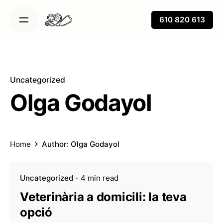
Skip
to
610 820 613
content
Uncategorized
Olga Godayol
Home
Author: Olga Godayol
Uncategorized
4 min read
Veterinària a domicili: la teva
opció